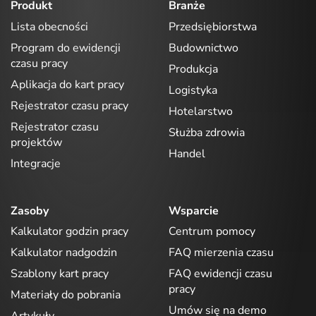
Produkt
Branże
Lista obecności
Przedsiębiorstwa
Program do ewidencji
Budownictwo
czasu pracy
Produkcja
Aplikacja do kart pracy
Logistyka
Rejestrator czasu pracy
Hotelarstwo
Rejestrator czasu
Służba zdrowia
projektów
Handel
Integracje
Zasoby
Wsparcie
Kalkulator godzin pracy
Centrum pomocy
Kalkulator nadgodzin
FAQ mierzenia czasu
Szablony kart pracy
FAQ ewidencji czasu
pracy
Materiały do pobrania
Umów się na demo