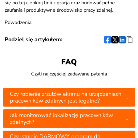
się po tej cienkiej linii z gracją oraz budować pełne
zaufania i produktywne środowisko pracy zdalnej.
Powodzenia!
Podziel się artykułem:
FAQ
Czyli najczęściej zadawane pytania
Czy robienie zrzutów ekranu na urządzeniach
↓
pracowników zdalnych jest legalne?
Jak monitorować lokalizację pracowników
↓
zdalnych?
Czy istnieje DARMOWY program do