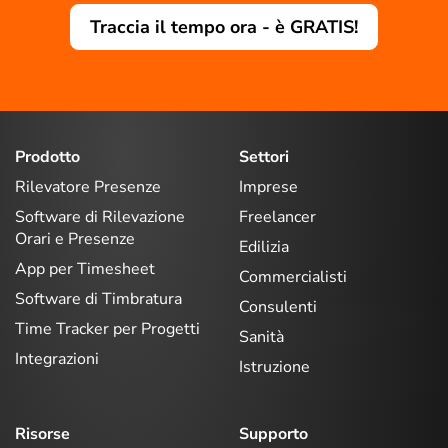
Traccia il tempo ora - è GRATIS!
Prodotto
Settori
Rilevatore Presenze
Imprese
Software di Rilevazione
Freelancer
Orari e Presenze
Edilizia
App per Timesheet
Commercialisti
Software di Timbratura
Consulenti
Time Tracker per Progetti
Sanità
Integrazioni
Istruzione
Risorse
Supporto