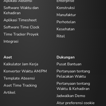
Aplikasi Absensi
Enterprise
Software Waktu dan
Konstruksi
Kehadiran
Manufaktur
Aplikasi Timesheet
Perhotelan
Software Time Clock
Kesehatan
Time Tracker Proyek
Ritel
Integrasi
Aset
Dukungan
Kalkulator Jam Kerja
Pusat Bantuan
Konverter Waktu AM/PM
Pertanyaan tentang
Pelacakan Waktu
Template Absensi
Pertanyaan tentang
Aset Time Tracking
Waktu & Kehadiran
Artikel
Jadwalkan Demo
Atur preferensi cookie