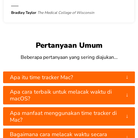
Bradley Taylor
The Medical College of Wisconsin
Pertanyaan Umum
Beberapa pertanyaan yang sering diajukan...
↓
Apa itu time tracker Mac?
Apa cara terbaik untuk melacak waktu di
↓
macOS?
Apa manfaat menggunakan time tracker di
↓
Mac?
Bagaimana cara melacak waktu secara
↓