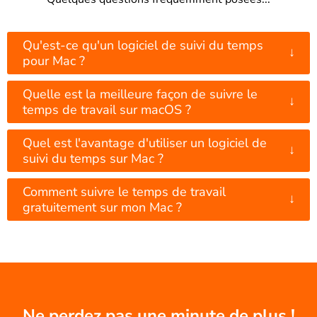
Qu'est-ce qu'un logiciel de suivi du temps
↓
pour Mac ?
Quelle est la meilleure façon de suivre le
↓
temps de travail sur macOS ?
Quel est l'avantage d'utiliser un logiciel de
↓
suivi du temps sur Mac ?
Comment suivre le temps de travail
↓
gratuitement sur mon Mac ?
Ne perdez pas une minute de plus !