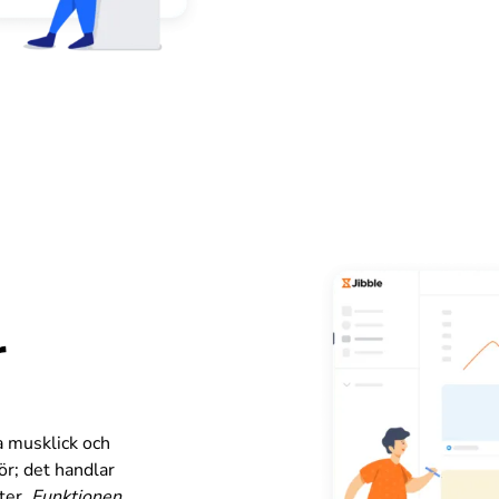
r
a musklick och
ör; det handlar
ter.
Funktionen