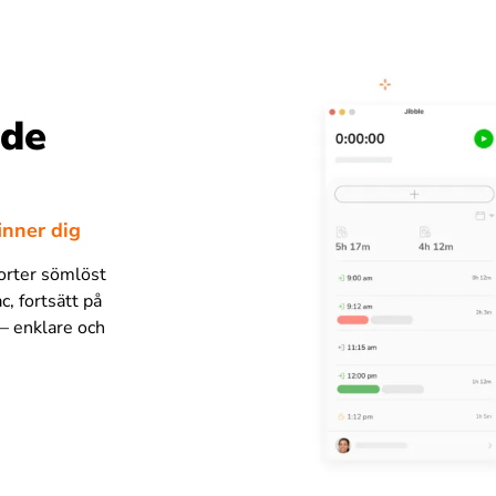
nde
inner dig
porter sömlöst
c, fortsätt på
 – enklare och