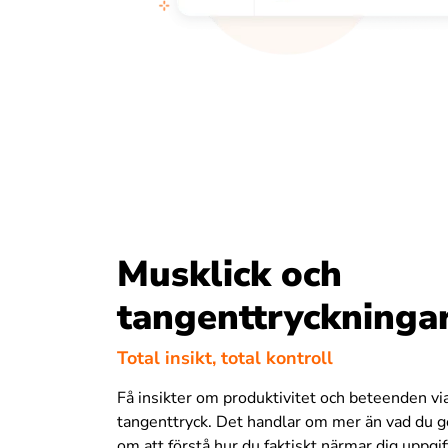
Musklick och
tangenttryckninga
Total insikt, total kontroll
Få insikter om produktivitet och beteenden vi
tangenttryck. Det handlar om mer än vad du g
om att förstå hur du faktiskt närmar dig uppgif