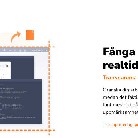
Fånga
realti
Transparens –
Granska din arb
medan det faktis
lagt mest tid på
uppmärksamhet o
Tidrapporterings