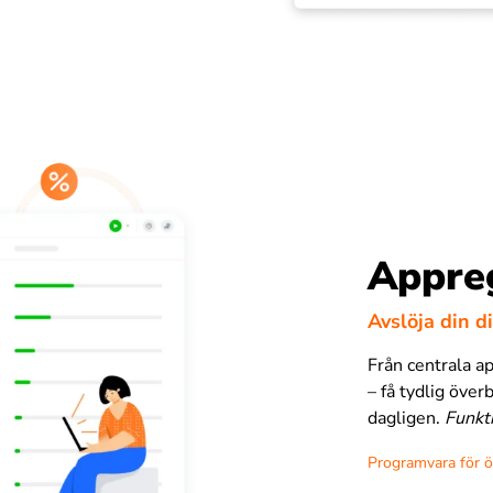
Appreg
Avslöja din d
Från centrala ap
– få tydlig överb
dagligen.
Funkt
Programvara för ö