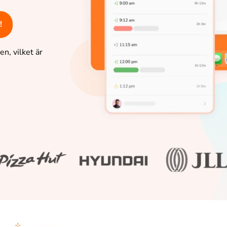
!
n, vilket är