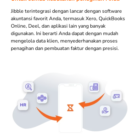
Jibble terintegrasi dengan lancar dengan software
akuntansi favorit Anda, termasuk Xero, QuickBooks
Online, Deel, dan aplikasi lain yang banyak
digunakan. Ini berarti Anda dapat dengan mudah
mengelola data klien, menyederhanakan proses
penagihan dan pembuatan faktur dengan presisi.