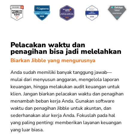
Pelacakan waktu dan
penagihan bisa jadi melelahkan
Biarkan Jibble yang mengurusnya
Anda sudah memiliki banyak tanggung jawab—
mulai dari menyusun anggaran, mengelola laporan
keuangan, hingga melakukan audit keuangan untuk
klien. Jangan biarkan pelacakan waktu dan penagihan
menambah beban kerja Anda. Gunakan software
waktu dan penagihan Jibble untuk akuntan, dan
sederhanakan alur kerja Anda. Fokuslah pada hal
yang paling penting: memberikan layanan keuangan
yang luar biasa.