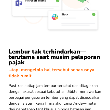
Lembur tak terhindarkan—
terutama saat musim pelaporan
pajak
…tapi mengelola hal tersebut seharusnya
tidak rumit
Pastikan setiap jam lembur tercatat dan ditagihkan
dengan akurat sesuai kebutuhan. Jibble menawarkan
berbagai pengaturan lembur yang dapat disesuaikan
dengan sistem kerja firma akuntansi Anda—mulai
dari penetapan tarif khusus hingga batasan jam