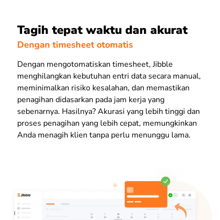
Tagih tepat waktu dan akurat
Dengan timesheet otomatis
Dengan mengotomatiskan timesheet, Jibble
menghilangkan kebutuhan entri data secara manual,
meminimalkan risiko kesalahan, dan memastikan
penagihan didasarkan pada jam kerja yang
sebenarnya. Hasilnya? Akurasi yang lebih tinggi dan
proses penagihan yang lebih cepat, memungkinkan
Anda menagih klien tanpa perlu menunggu lama.