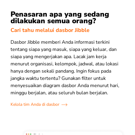
Penasaran apa yang sedang
dilakukan semua orang?
Cari tahu melalui dasbor Jibble
Dasbor Jibble memberi Anda informasi terkini
tentang siapa yang masuk, siapa yang keluar, dan
siapa yang mengerjakan apa. Lacak jam kerja
menurut organisasi, kelompok, jadwal, atau lokasi
hanya dengan sekali pandang. Ingin fokus pada
jangka waktu tertentu? Gunakan filter untuk
menyesuaikan diagram dasbor Anda menurut hari,
minggu berjalan, atau seluruh bulan berjalan.
Kelola tim Anda di dasbor