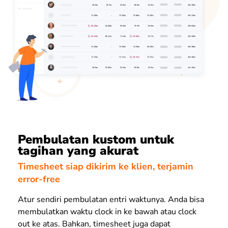
Pembulatan kustom untuk
tagihan yang akurat
Timesheet siap dikirim ke klien, terjamin
error-free
Atur sendiri pembulatan entri waktunya. Anda bisa
membulatkan waktu clock in ke bawah atau clock
out ke atas. Bahkan, timesheet juga dapat