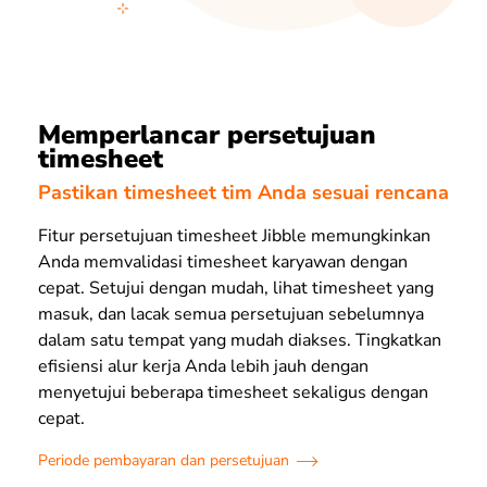
Memperlancar persetujuan
timesheet
Pastikan timesheet tim Anda sesuai rencana
Fitur persetujuan timesheet Jibble memungkinkan
Anda memvalidasi timesheet karyawan dengan
cepat. Setujui dengan mudah, lihat timesheet yang
masuk, dan lacak semua persetujuan sebelumnya
dalam satu tempat yang mudah diakses. Tingkatkan
efisiensi alur kerja Anda lebih jauh dengan
menyetujui beberapa timesheet sekaligus dengan
cepat.
Periode pembayaran dan persetujuan