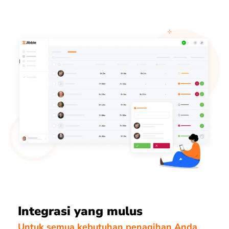
Integrasi yang mulus
Untuk semua kebutuhan penagihan Anda