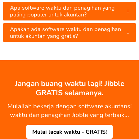
Apa software waktu dan penagihan yang
↓
paling populer untuk akuntan?
Apakah ada software waktu dan penagihan
↓
untuk akuntan yang gratis?
Jangan buang waktu lagi! Jibble
GRATIS selamanya.
Mulailah bekerja dengan software akuntansi
waktu dan penagihan Jibble yang terbaik...
Mulai lacak waktu - GRATIS!