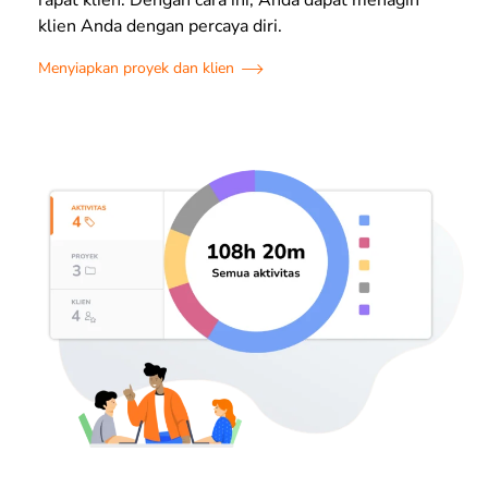
rapat klien. Dengan cara ini, Anda dapat menagih
klien Anda dengan percaya diri.
Menyiapkan proyek dan klien