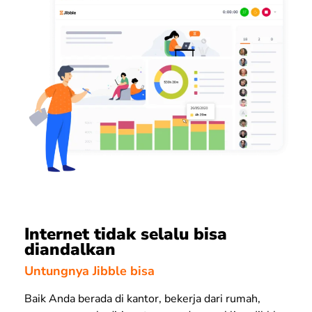
Internet tidak selalu bisa
diandalkan
Untungnya Jibble bisa
Baik Anda berada di kantor, bekerja dari rumah,