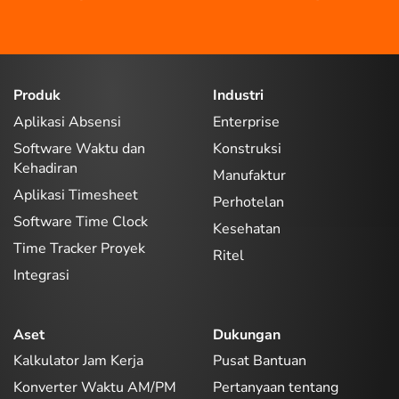
Produk
Industri
Aplikasi Absensi
Enterprise
Software Waktu dan
Konstruksi
Kehadiran
Manufaktur
Aplikasi Timesheet
Perhotelan
Software Time Clock
Kesehatan
Time Tracker Proyek
Ritel
Integrasi
Aset
Dukungan
Kalkulator Jam Kerja
Pusat Bantuan
Konverter Waktu AM/PM
Pertanyaan tentang