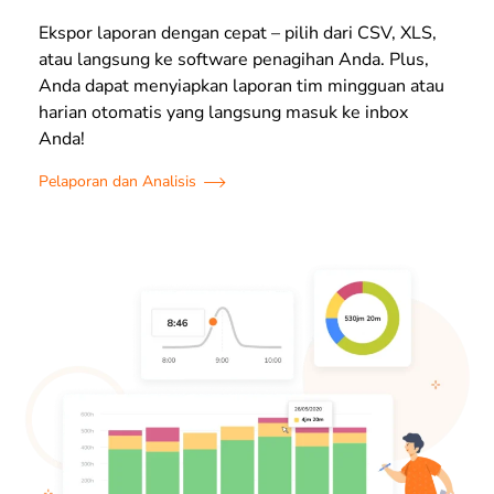
Ekspor laporan dengan cepat – pilih dari CSV, XLS,
atau langsung ke software penagihan Anda. Plus,
Anda dapat menyiapkan laporan tim mingguan atau
harian otomatis yang langsung masuk ke inbox
Anda!
Pelaporan dan Analisis