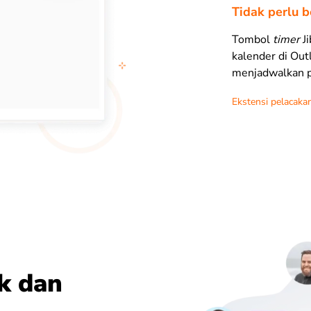
Tidak perlu b
Tombol
timer
J
kalender di Ou
menjadwalkan 
Ekstensi pelacak
k dan