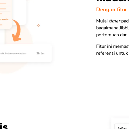
Dengan fitur
Mulai
timer
pad
bagaimana Jibb
pertemuan dan 
Fitur ini memas
referensi untu
is