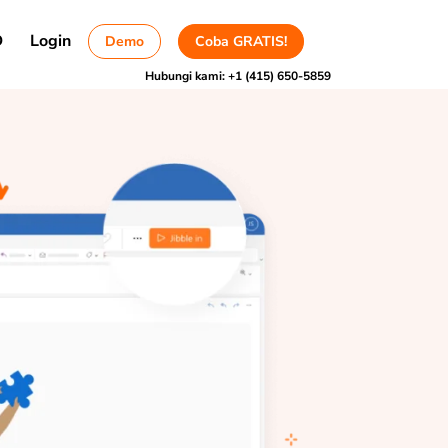
D
Login
Demo
Coba GRATIS!
Hubungi kami:
+1 (415) 650-5859