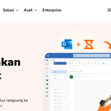
Solusi
Aset
Enterprise
I
akan
k
lus langsung ke
!