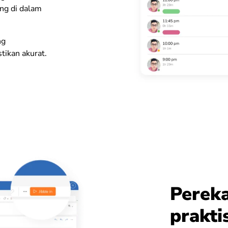
ng di dalam
ng
tikan akurat.
Perek
prakti