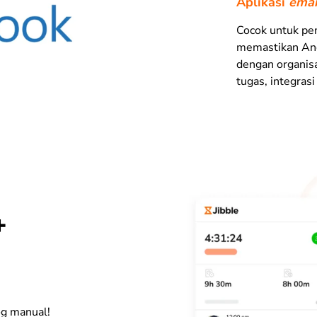
Aplikasi
emai
Cocok untuk pe
memastikan And
dengan organis
tugas, integrasi
+
og manual!