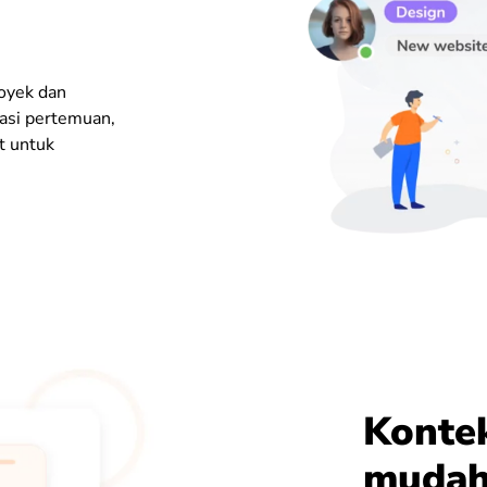
oyek dan
rasi pertemuan,
t untuk
Kontek
mudah