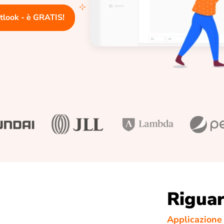
utlook - è GRATIS!
Rigua
Applicazione 