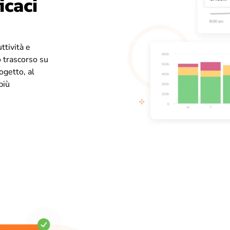
icaci
ttività e
o trascorso su
ogetto, al
più