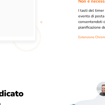
Non è necessa
I tasti del time
evento di posta 
consentendoti di
pianificazione d
Estensione Chrome 
dicato
à