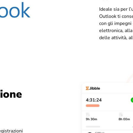
Ideale sia per l
Outlook ti cons
con gli impegni 
elettronica, all
delle attività, a
zione
i
gistrazioni