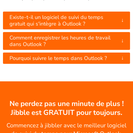
Existe-t-il un logiciel de suivi du temps
↓
gratuit qui s'intègre à Outlook ?
Comment enregistrer les heures de travail
↓
dans Outlook ?
↓
Pourquoi suivre le temps dans Outlook ?
Ne perdez pas une minute de plus !
Jibble est GRATUIT pour toujours.
Commencez à jibbler avec le meilleur logiciel