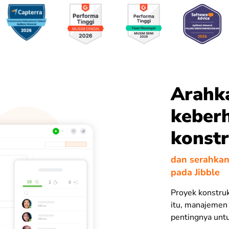
Arahk
keberh
konstr
dan serahka
pada Jibble
Proyek konstru
itu, manajemen 
pentingnya untu