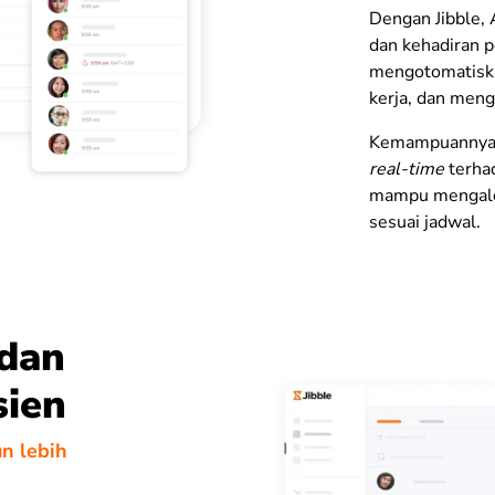
Dengan Jibble
dan kehadiran 
mengotomatiska
kerja, dan meng
Kemampuannya i
real-time
terha
mampu mengalok
sesuai jadwal.
dan
sien
n lebih