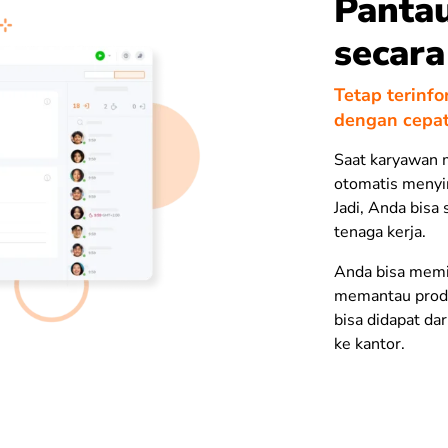
Pantau
secar
Tetap terinf
dengan cepa
Saat karyawan m
otomatis menyin
Jadi, Anda bisa
tenaga kerja.
Anda bisa memil
memantau produ
bisa didapat dar
ke kantor.