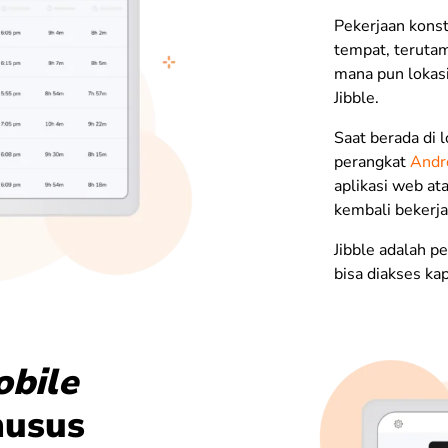
Pekerjaan kons
tempat, terutam
mana pun lokas
Jibble.
Saat berada di l
perangkat
Andr
aplikasi web at
kembali bekerja
Jibble adalah p
bisa diakses kap
bile
husus