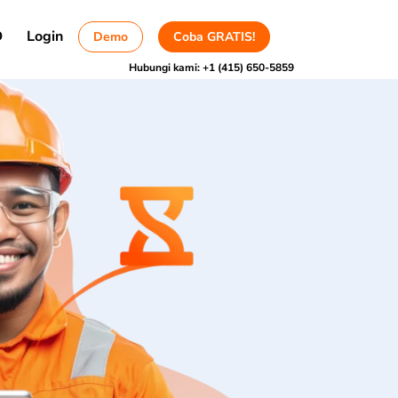
D
Login
Demo
Coba GRATIS!
Hubungi kami:
+1 (415) 650-5859