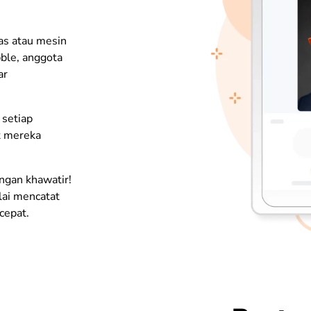
as atau mesin
bble, anggota
ar
 setiap
t mereka
angan khawatir!
lai mencatat
cepat.