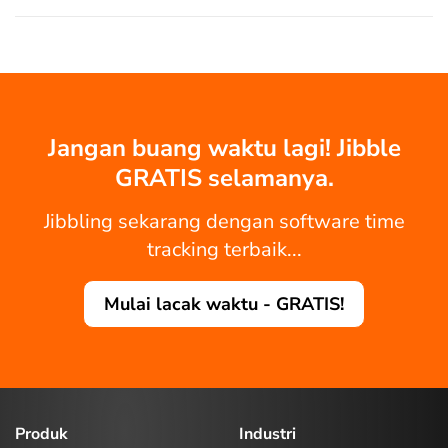
Jangan buang waktu lagi! Jibble
GRATIS selamanya.
Jibbling sekarang dengan software time
tracking terbaik...
Mulai lacak waktu - GRATIS!
Produk
Industri