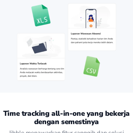
Time tracking all-in-one yang bekerja
dengan semestinya
Jibble menawarkan fitur canggih dan solusi