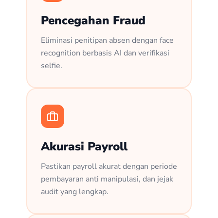
Pencegahan Fraud
Eliminasi penitipan absen dengan face
recognition berbasis AI dan verifikasi
selfie.
Akurasi Payroll
Pastikan payroll akurat dengan periode
pembayaran anti manipulasi, dan jejak
audit yang lengkap.