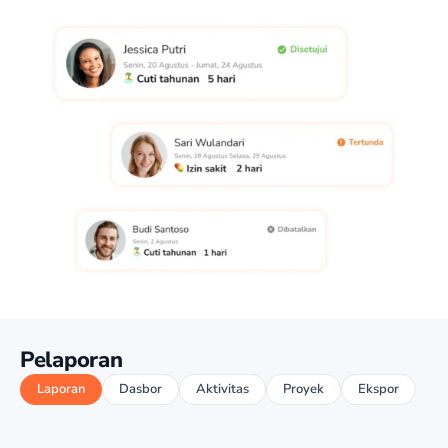
Pelaporan
Laporan
Dasbor
Aktivitas
Proyek
Ekspor