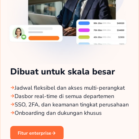
Dibuat untuk skala besar
Jadwal fleksibel dan akses multi-perangkat
Dasbor real-time di semua departemen
SSO, 2FA, dan keamanan tingkat perusahaan
Onboarding dan dukungan khusus
Fitur enterprise