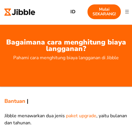
Mulai
ID
SEKARANG!
Bagaimana cara menghitung biaya
langganan?
Pahami cara menghitung biaya langganan di Jibble
Bantuan
|
Jibble menawarkan dua jenis
paket upgrade
, yaitu bulanan
dan tahunan.