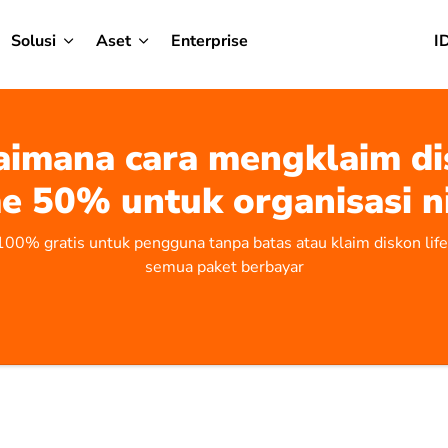
Solusi
Aset
Enterprise
I
aimana cara mengklaim di
me 50% untuk organisasi n
100% gratis untuk pengguna tanpa batas atau klaim diskon li
semua paket berbayar