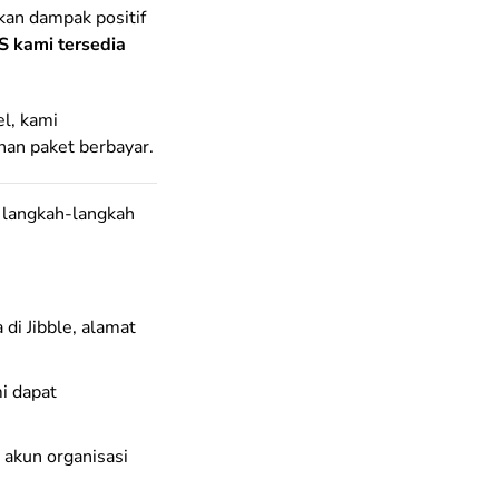
kan dampak positif
 kami tersedia
el, kami
nan paket berbayar.
ti langkah-langkah
i Jibble, alamat
i dapat
 akun organisasi