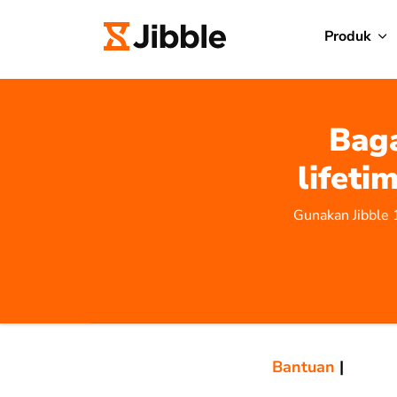
Produk
Bag
lifeti
Gunakan Jibble 
Bantuan
|