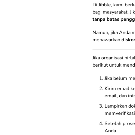
Di Jibble, kami be
bagi masyarakat. J
tanpa batas peng
Namun, jika Anda me
menawarkan
disko
Jika organisasi nir
berikut untuk mend
Jika belum mem
Kirim email k
email, dan in
Lampirkan do
memverifikasi
Setelah prose
Anda.