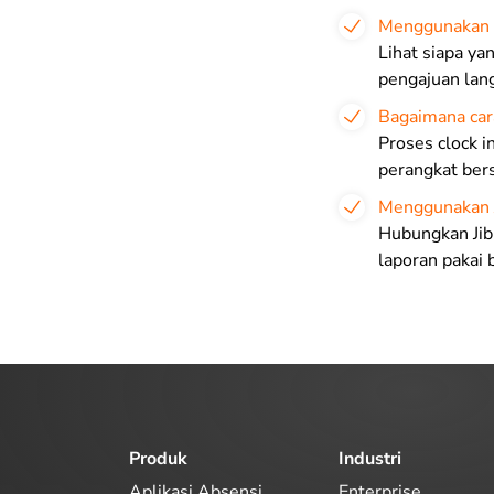
Menggunakan 
Lihat siapa ya
pengajuan lang
Bagaimana car
Proses clock i
perangkat ber
Menggunakan J
Hubungkan Jib
laporan pakai 
Produk
Industri
Aplikasi Absensi
Enterprise