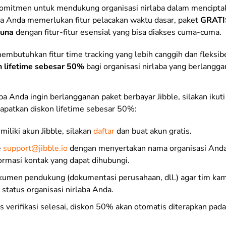
rkomitmen untuk mendukung organisasi nirlaba dalam mencipta
ika Anda memerlukan fitur pelacakan waktu dasar, paket
GRATIS
guna
dengan fitur-fitur esensial yang bisa diakses cuma-cuma.
mbutuhkan fitur time tracking yang lebih canggih dan fleksib
n lifetime sebesar 50%
bagi organisasi nirlaba yang berlangga
laba Anda ingin berlangganan paket berbayar Jibble, silakan iku
apatkan diskon lifetime sebesar 50%:
iliki akun Jibble, silakan
daftar
dan buat akun gratis.
e
support@jibble.io
dengan menyertakan nama organisasi Anda d
formasi kontak yang dapat dihubungi.
kumen pendukung (dokumentasi perusahaan, dll.)
agar tim kam
 status organisasi nirlaba Anda.
s verifikasi selesai, diskon 50% akan otomatis diterapkan pada