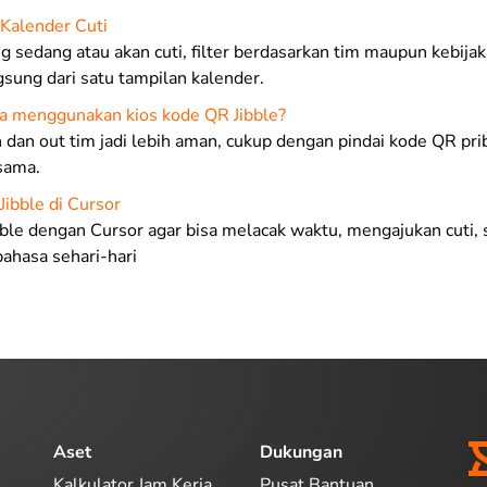
Kalender Cuti
ng sedang atau akan cuti, filter berdasarkan tim maupun kebijak
sung dari satu tampilan kalender.
a menggunakan kios kode QR Jibble?
n dan out tim jadi lebih aman, cukup dengan pindai kode QR pri
sama.
ibble di Cursor
ble dengan Cursor agar bisa melacak waktu, mengajukan cuti, 
bahasa sehari-hari
Aset
Dukungan
Kalkulator Jam Kerja
Pusat Bantuan