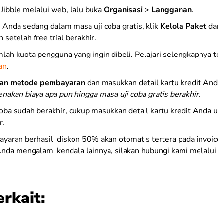
 Jibble melalui web, lalu buka
Organisasi
>
Langganan
.
i Anda sedang dalam masa uji coba gratis, klik
Kelola Paket
dan
n setelah free trial berakhir.
mlah kuota pengguna yang ingin dibeli. Pelajari selengkapnya 
an
.
an metode pembayaran
dan masukkan detail kartu kredit And
enakan biaya apa pun hingga masa uji coba gratis berakhir.
 coba sudah berakhir, cukup masukkan detail kartu kredit Anda 
r.
yaran berhasil, diskon 50% akan otomatis tertera pada invoice.
nda mengalami kendala lainnya, silakan hubungi kami melalui
erkait: