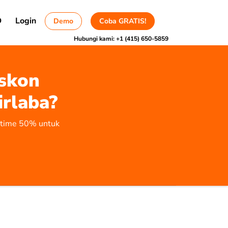
D
Login
Demo
Coba GRATIS!
Hubungi kami:
+1 (415) 650-5859
skon
irlaba?
fetime 50% untuk