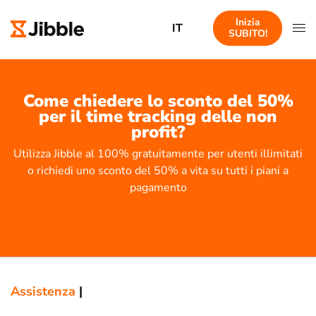
Inizia
IT
SUBITO!
Come chiedere lo sconto del 50%
per il time tracking delle non
profit?
Utilizza Jibble al 100% gratuitamente per utenti illimitati
o richiedi uno sconto del 50% a vita su tutti i piani a
pagamento
Assistenza
|