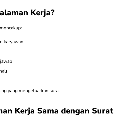
galaman Kerja?
k mencakup:
en karyawan
)
 jawab
nal)
rang yang mengeluarkan surat
man Kerja Sama dengan Surat