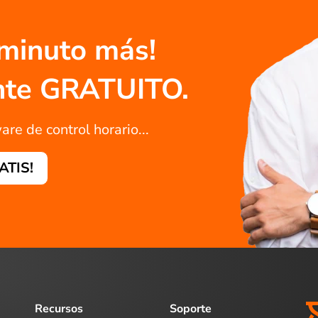
 minuto más!
ente GRATUITO.
are de control horario...
RATIS!
Recursos
Soporte