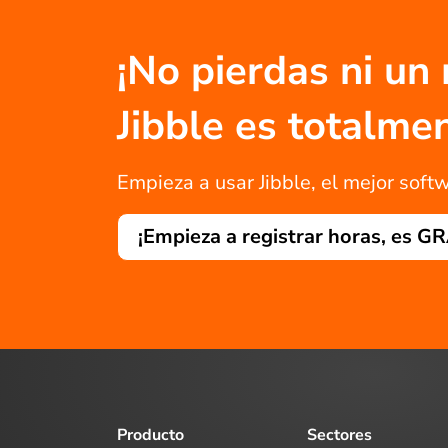
¡No pierdas ni un
Jibble es totalm
Empieza a usar Jibble, el mejor softw
¡Empieza a registrar horas, es G
Producto
Sectores