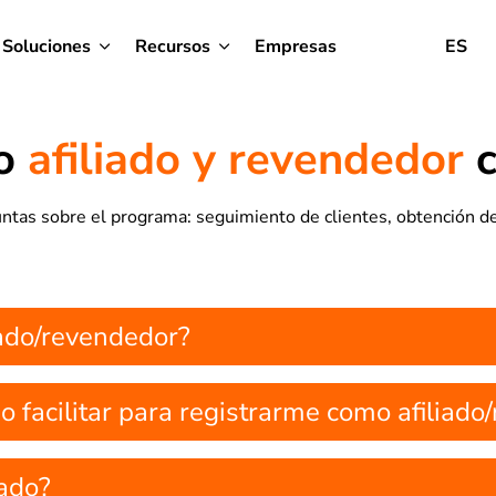
Soluciones
Recursos
Empresas
ES
mo
afiliado y revendedor
c
ntas sobre el programa: seguimiento de clientes, obtención d
iado/revendedor?
o facilitar para registrarme como afiliad
iado?