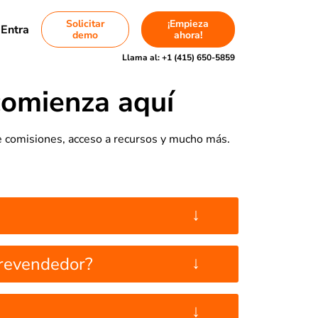
Solicitar
¡Empieza
Entra
demo
ahora!
Llama al:
+1 (415) 650-5859
omienza aquí
e comisiones, acceso a recursos y mucho más.
↓
↓
o/revendedor?
↓