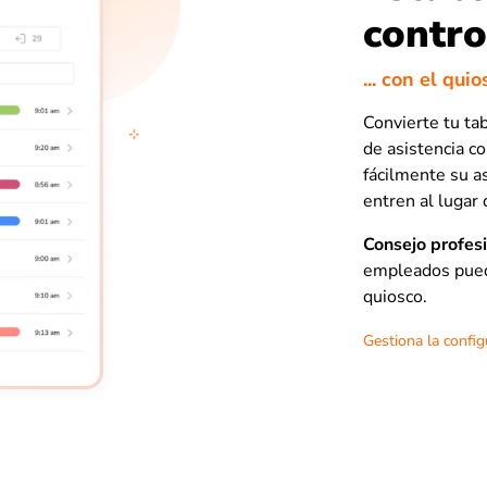
contro
... con el qu
Convierte tu ta
de asistencia c
fácilmente su a
entren al lugar 
Consejo profes
empleados pueda
quiosco.
Gestiona la config