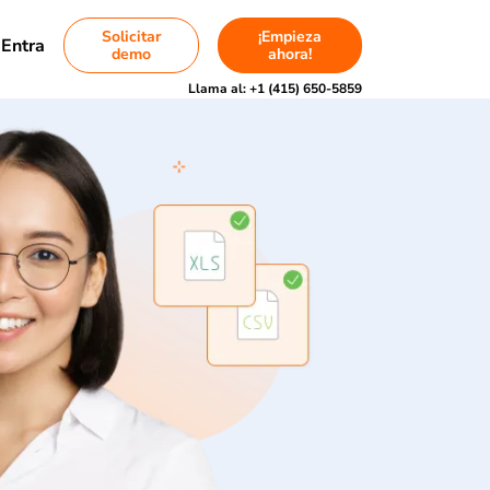
Solicitar
¡Empieza
Entra
demo
ahora!
Llama al:
+1 (415) 650-5859