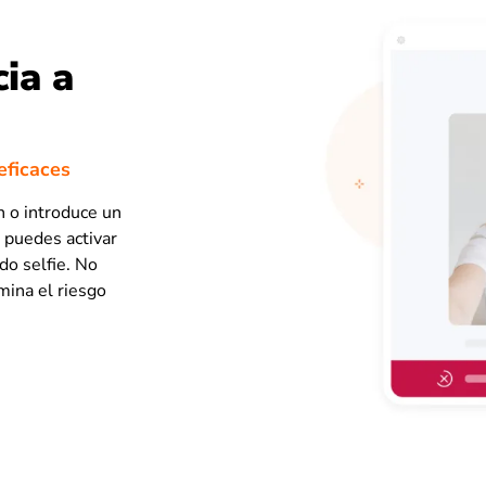
cia a
eficaces
n o introduce un
n puedes activar
ido selfie. No
mina el riesgo