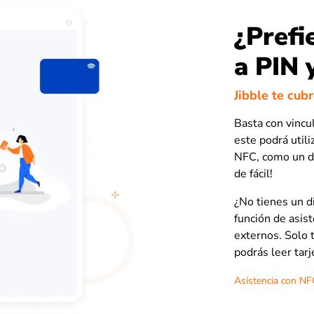
¿Prefi
a PIN 
Jibble te cub
Basta con vincul
este podrá utili
NFC, como un di
de fácil!
¿No tienes un d
función de asis
externos. Solo 
podrás leer tarj
Asistencia con NF