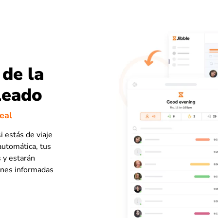
 de la
leado
real
i estás de viaje
 automática, tus
s y estarán
iones informadas