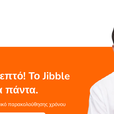
επτό! Το Jibble
α πάντα.
σμικό παρακολούθησης χρόνου