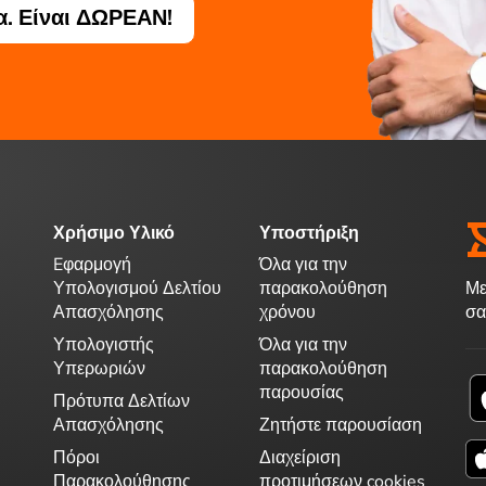
. Είναι ΔΩΡΕΑΝ!
Χρήσιμο Υλικό
Υποστήριξη
Eφαρμογή
Όλα για την
Με
Υπολογισμού Δελτίου
παρακολούθηση
σα
Απασχόλησης
χρόνου
Υπολογιστής
Όλα για την
Υπερωριών
παρακολούθηση
παρουσίας
Πρότυπα Δελτίων
Απασχόλησης
Ζητήστε παρουσίαση
Πόροι
Διαχείριση
Παρακολούθησης
προτιμήσεων cookies