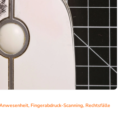
 Anwesenheit
,
Fingerabdruck-Scanning
,
Rechtsfälle