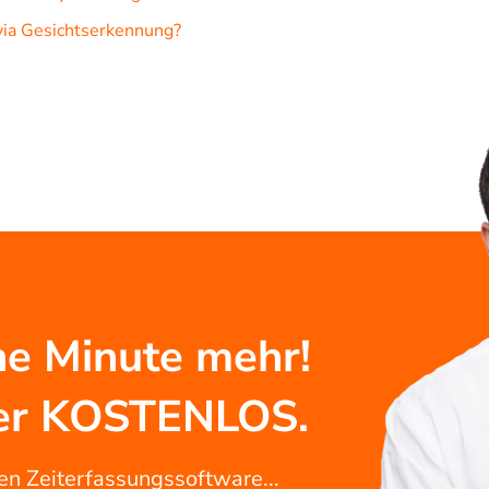
via Gesichtserkennung?
e Minute mehr!
mmer KOSTENLOS.
ven Zeiterfassungssoftware...