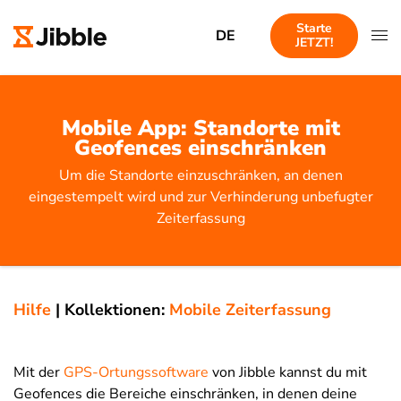
Starte
DE
JETZT!
Mobile App: Standorte mit
Geofences einschränken
Um die Standorte einzuschränken, an denen
eingestempelt wird und zur Verhinderung unbefugter
Zeiterfassung
Hilfe
|
Kollektionen:
Mobile Zeiterfassung
Mit der
GPS-Ortungssoftware
von Jibble kannst du mit
Geofences die Bereiche einschränken, in denen deine