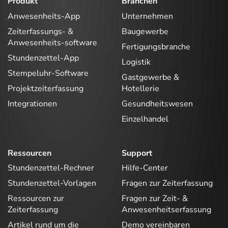
Produkt
Branchen
Anwesenheits-App
Unternehmen
Zeiterfassungs- &
Baugewerbe
Anwesenheits-software
Fertigungsbranche
Stundenzettel-App
Logistik
Stempeluhr-Software
Gastgewerbe &
Projektzeiterfassung
Hotellerie
Integrationen
Gesundheitswesen
Einzelhandel
Ressourcen
Support
Stundenzettel-Rechner
Hilfe-Center
Stundenzettel-Vorlagen
Fragen zur Zeiterfassung
Ressourcen zur
Fragen zur Zeit- &
Zeiterfassung
Anwesenheitserfassung
Artikel rund um die
Demo vereinbaren