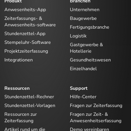
Produkt
Branchen
Anwesenheits-App
Unternehmen
Zeiterfassungs- &
Baugewerbe
Anwesenheits-software
Fertigungsbranche
Stundenzettel-App
Logistik
Stempeluhr-Software
Gastgewerbe &
Projektzeiterfassung
Hotellerie
Integrationen
Gesundheitswesen
Einzelhandel
Ressourcen
Support
Stundenzettel-Rechner
Hilfe-Center
Stundenzettel-Vorlagen
Fragen zur Zeiterfassung
Ressourcen zur
Fragen zur Zeit- &
Zeiterfassung
Anwesenheitserfassung
Artikel rund um die
Demo vereinbaren