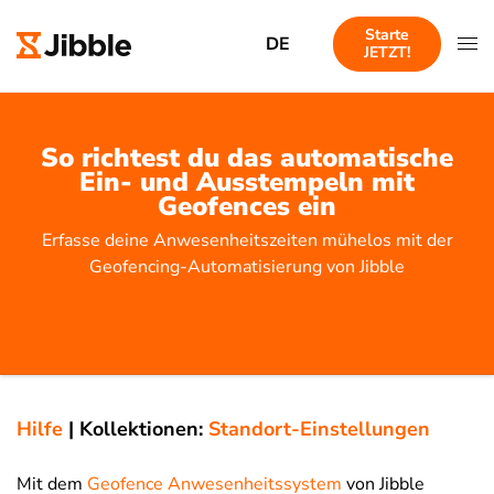
Starte
DE
JETZT!
So richtest du das automatische
Ein- und Ausstempeln mit
Geofences ein
Erfasse deine Anwesenheitszeiten mühelos mit der
Geofencing-Automatisierung von Jibble
Hilfe
|
Kollektionen:
Standort-Einstellungen
Mit dem
Geofence Anwesenheitssystem
von Jibble