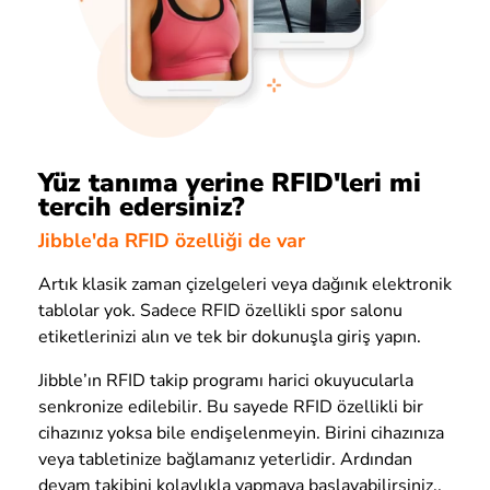
Yüz tanıma yerine RFID'leri mi
tercih edersiniz?
Jibble'da RFID özelliği de var
Artık klasik zaman çizelgeleri veya dağınık elektronik
tablolar yok. Sadece RFID özellikli spor salonu
etiketlerinizi alın ve tek bir dokunuşla giriş yapın.
Jibble’ın RFID takip programı harici okuyucularla
senkronize edilebilir. Bu sayede RFID özellikli bir
cihazınız yoksa bile endişelenmeyin. Birini cihazınıza
veya tabletinize bağlamanız yeterlidir. Ardından
devam takibini kolaylıkla yapmaya başlayabilirsiniz..