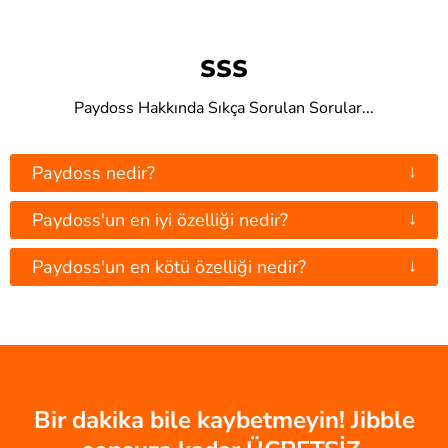
SSS
Paydoss Hakkında Sıkça Sorulan Sorular...
↓
Paydoss nedir?
↓
Paydoss'un en iyi özelliği nedir?
↓
Paydoss'un en kötü özelliği nedir?
Bir dakika bile kaybetmeyin! Jibble