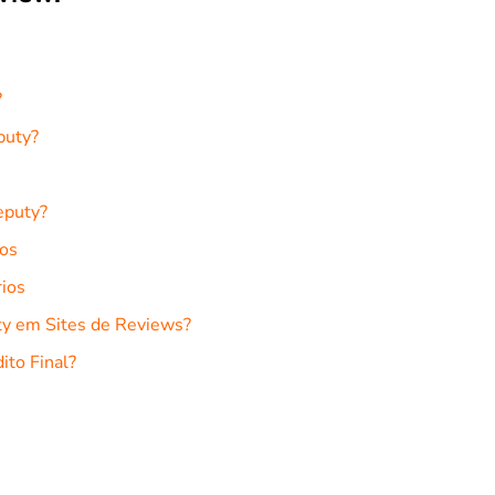
?
puty?
eputy?
ios
rios
ty em Sites de Reviews?
ito Final?