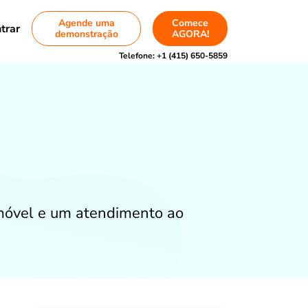
Agende uma
Comece
trar
demonstração
AGORA!
Telefone:
+1 (415) 650-5859
móvel e um atendimento ao