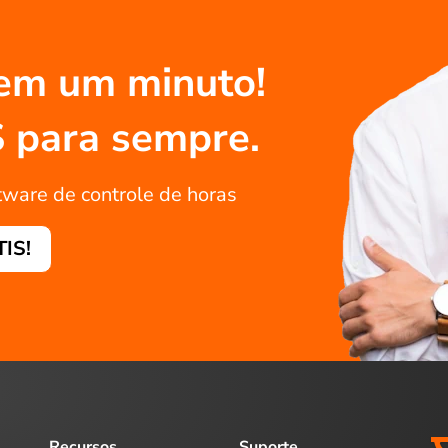
em um minuto!
S para sempre.
tware de controle de horas
TIS!
Recursos
Suporte