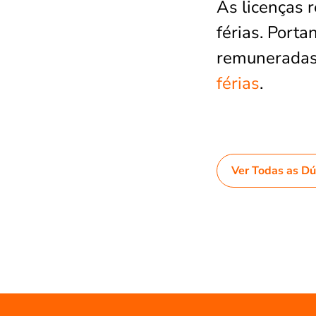
As licenças
férias. Port
remunerada
férias
.
Ver Todas as D