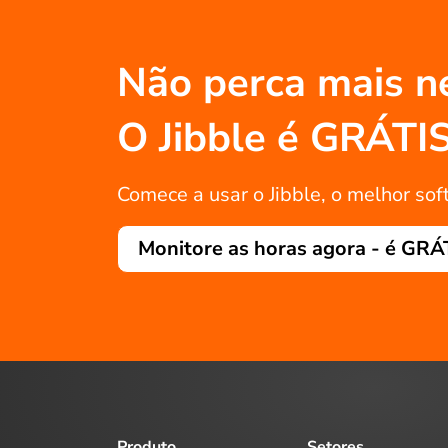
Não perca mais n
O Jibble é GRÁTI
Comece a usar o Jibble, o melhor sof
Monitore as horas agora - é GRÁ
Produto
Setores