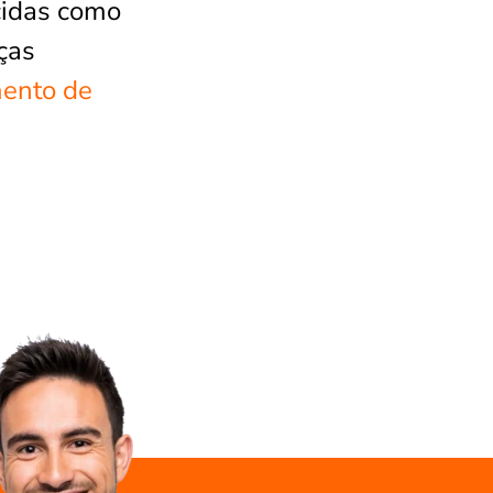
cidas como
ças
mento de