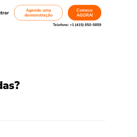
Agende uma
Comece
trar
demonstração
AGORA!
Telefone:
+1 (415) 650-5859
das?