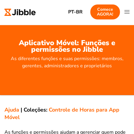
Comece
PT-BR
AGORA!
Aplicativo Móvel: Funções e
permissões no Jibble
As diferentes funções e suas permissões: membros,
gerentes, administradores e proprietários
Ajuda
|
Coleções:
Controle de Horas para App
Móvel
As funções e permissões ajudam a gerenciar quem pode