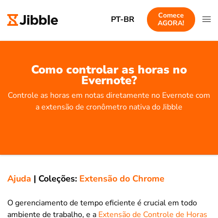
Comece
PT-BR
AGORA!
Como controlar as horas no
Evernote?
Controle as horas em notas diretamente no Evernote com
a extensão de cronômetro nativa do Jibble
Ajuda
|
Coleções:
Extensão do Chrome
O gerenciamento de tempo eficiente é crucial em todo
ambiente de trabalho, e a
Extensão de Controle de Horas