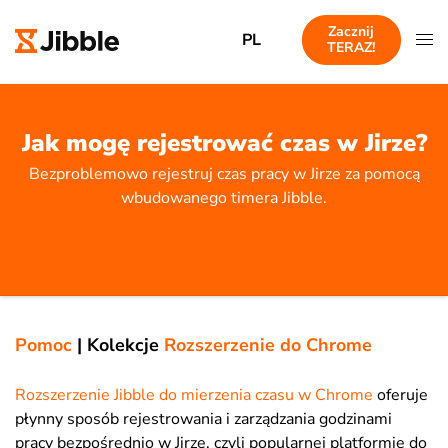
Zacznij
PL
TERAZ!
Jak mogę rejestrować czas w Jirze?
Bezproblemowo rejestruj czas pracy w Jirze za pomocą
wbudowanego timera Jibble.
Pomoc
|
Kolekcje
Rozszerzenie do Chrome
Rozszerzenie Jibble do mierzenia czasu w Chrome
oferuje
płynny sposób rejestrowania i zarządzania godzinami
pracy bezpośrednio w Jirze, czyli popularnej platformie do