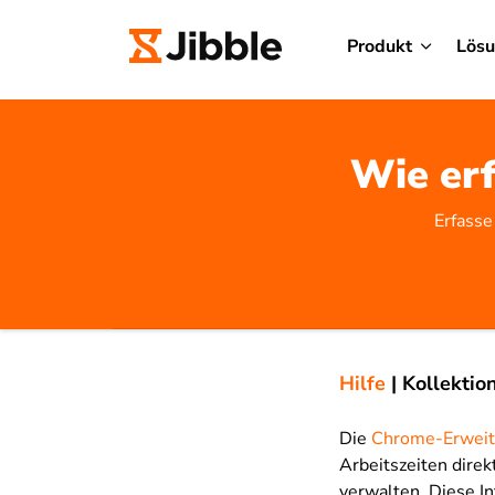
Produkt
Lös
Wie erf
Erfasse
Hilfe
|
Kollektio
Die
Chrome-Erweite
Arbeitszeiten direk
verwalten. Diese In