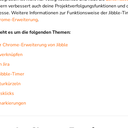
dern verbessert auch deine Projektverfolgungsfunktionen und o
esse. Weitere Informationen zur Funktionsweise der Jibble-T
rome-Erweiterung
.
geht es um die folgenden Themen:
er Chrome-Erweiterung von Jibble
e verknüpfen
n Jira
Jibble-Timer
turkürzeln
sklicks
markierungen