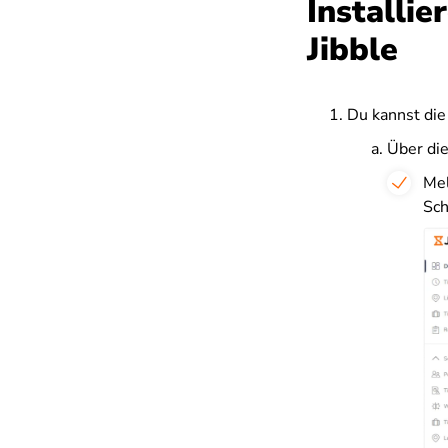
Installi
Jibble
Du kannst die
Über di
Mel
Sch