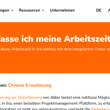
ungen
Ressourcen
Unternehmen
DE
asse ich meine Arbeitszeit 
 deine Arbeitszeit in Jira nahtlos mit dem integrierten Timer vo
nen:
Chrome Erweiterung
rung zur Zeiterfassung
von Jibble bietet eine nahtlose Möglic
t in Jira, einer beliebten Projektmanagement-Plattform, zu erf
tegration ist nicht nur völlig kostenlos und hebt die
Zeiterfassu