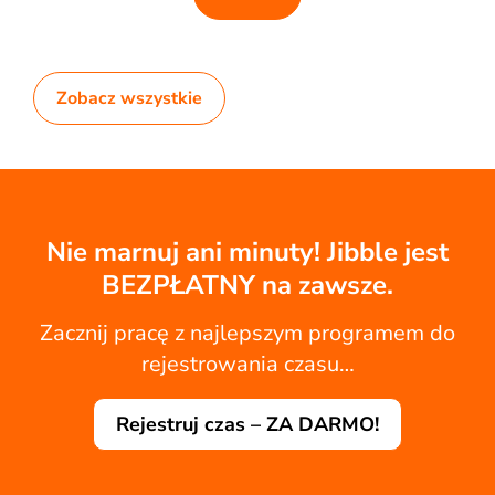
Zobacz wszystkie
Nie marnuj ani minuty! Jibble jest
BEZPŁATNY na zawsze.
Zacznij pracę z najlepszym programem do
rejestrowania czasu…
Rejestruj czas – ZA DARMO!