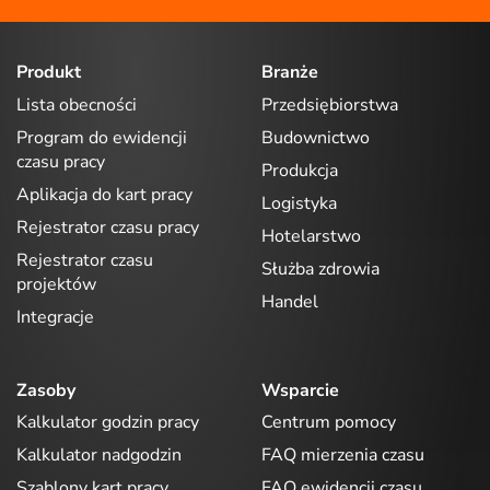
Produkt
Branże
Lista obecności
Przedsiębiorstwa
Program do ewidencji
Budownictwo
czasu pracy
Produkcja
Aplikacja do kart pracy
Logistyka
Rejestrator czasu pracy
Hotelarstwo
Rejestrator czasu
Służba zdrowia
projektów
Handel
Integracje
Zasoby
Wsparcie
Kalkulator godzin pracy
Centrum pomocy
Kalkulator nadgodzin
FAQ mierzenia czasu
Szablony kart pracy
FAQ ewidencji czasu