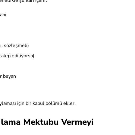
llikle şunları içerir:
anı
ı, sözleşmeli)
talep ediliyorsa)
ir beyan
ylaması için bir kabul bölümü ekler.
rulama Mektubu Vermeyi