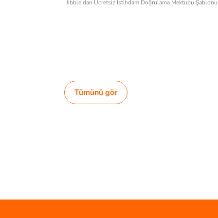
Jibble’dan Ücretsiz İstihdam Doğrulama Mektubu Şablonu
Tümünü gör