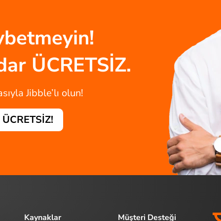
aybetmeyin!
adar ÜCRETSİZ.
ıyla Jibble’lı olun!
- ÜCRETSİZ!
Kaynaklar
Müşteri Desteği