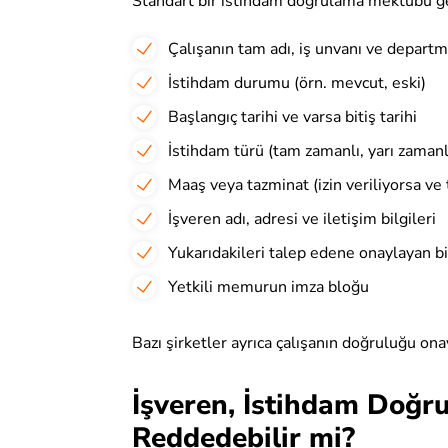
Standart bir istihdam doğrulama mektubu gene
Çalışanın tam adı, iş unvanı ve departm
İstihdam durumu (örn. mevcut, eski)
Başlangıç tarihi ve varsa bitiş tarihi
İstihdam türü (tam zamanlı, yarı zamanl
Maaş veya tazminat (izin veriliyorsa ve 
İşveren adı, adresi ve iletişim bilgileri
Yukarıdakileri talep edene onaylayan b
Yetkili memurun imza bloğu
Bazı şirketler ayrıca çalışanın doğruluğu ona
İşveren, İstihdam Doğ
Reddedebilir mi?