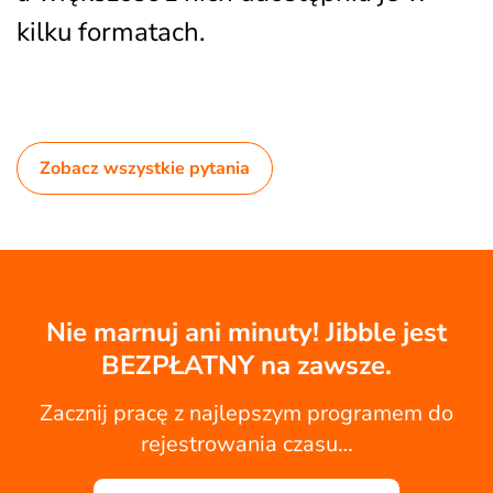
kilku formatach.
Zobacz wszystkie pytania
Nie marnuj ani minuty! Jibble jest
BEZPŁATNY na zawsze.
Zacznij pracę z najlepszym programem do
rejestrowania czasu…