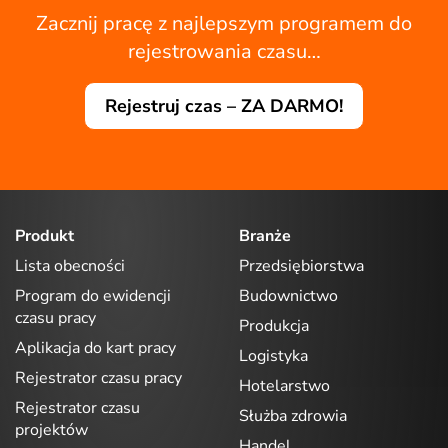
Zacznij pracę z najlepszym programem do
rejestrowania czasu…
Rejestruj czas – ZA DARMO!
Produkt
Branże
Lista obecności
Przedsiębiorstwa
Program do ewidencji
Budownictwo
czasu pracy
Produkcja
Aplikacja do kart pracy
Logistyka
Rejestrator czasu pracy
Hotelarstwo
Rejestrator czasu
Służba zdrowia
projektów
Handel