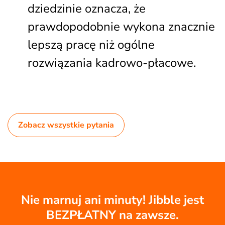
dziedzinie oznacza, że
prawdopodobnie wykona znacznie
lepszą pracę niż ogólne
rozwiązania kadrowo-płacowe.
Zobacz wszystkie pytania
Nie marnuj ani minuty! Jibble jest
BEZPŁATNY na zawsze.