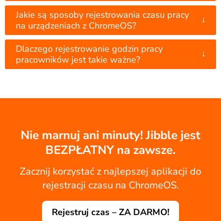
Jakie są sposoby rejestrowania czasu pracy
↓
na urządzeniach z ChromeOS?
Dlaczego rejestrowanie godzin pracy
↓
pracowników jest takie ważne?
Nie marnuj ani minuty! Jibble jest
BEZPŁATNY na zawsze.
Zacznij korzystać z najlepszej aplikacji do
rejestracji czasu na ChromeOS.
Rejestruj czas – ZA DARMO!