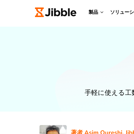
製品
ソリューシ
手軽に使える工
著者
Asim Qureshi
, Ji