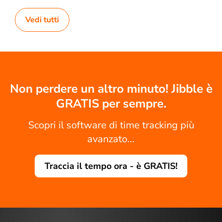
Vedi tutti
Non perdere un altro minuto! Jibble è
GRATIS per sempre.
Scopri il software di time tracking più
avanzato...
Traccia il tempo ora - è GRATIS!