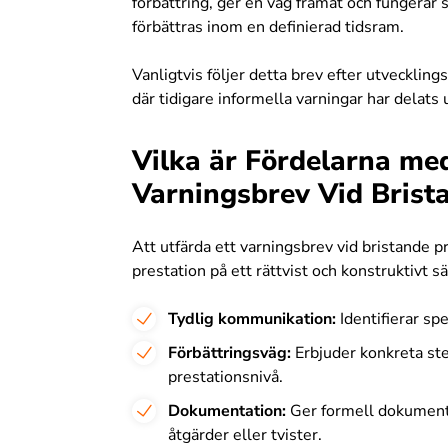
förbättring, ger en väg framåt och fungerar
förbättras inom en definierad tidsram.
Vanligtvis följer detta brev efter utveckling
där tidigare informella varningar har delats 
Vilka är Fördelarna me
Varningsbrev Vid Brist
Att utfärda ett varningsbrev vid bristande p
prestation på ett rättvist och konstruktivt sät
Tydlig kommunikation:
Identifierar sp
Förbättringsväg:
Erbjuder konkreta ste
prestationsnivå.
Dokumentation:
Ger formell dokumenta
åtgärder eller tvister.