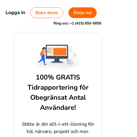
Logga in
Boka demo
Börja nu!
Ring oss:
+1 (415) 650-5859
100% GRATIS
Tidrapportering för
Obegränsat Antal
Användare!
Jibble är din allt-i-ett-lösning för
tid, närvaro, projekt och mer.