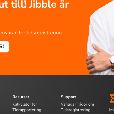
 till! Jibble är
varan för tidsregistrering ...
S!
Resurser
Support
Kalkylator för
Vanliga Frågor om
Ma
Tidrapportering
Tidsregistrering