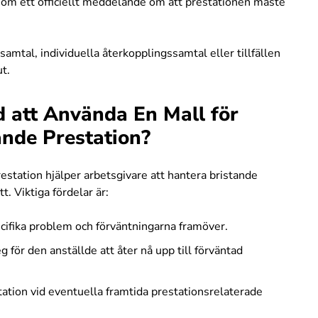
 som ett officiellt meddelande om att prestationen måste
ssamtal, individuella återkopplingssamtal eller tillfällen
ut.
d att Använda En Mall för
ande Prestation?
restation hjälper arbetsgivare
att hantera bristande
t. Viktiga fördelar är:
ecifika problem och förväntningarna framöver.
g för den anställde att åter nå upp till förväntad
tion vid eventuella framtida prestationsrelaterade