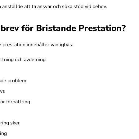
anställde att ta ansvar och söka stöd vid behov.
sbrev för Bristande Prestation?
 prestation innehåller vanligtvis:
ttning och avdelning
ade problem
övs
r förbättring
ring sker
ning