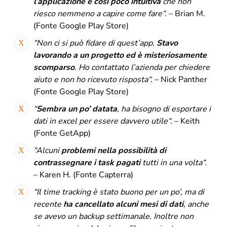
l’applicazione è così poco intuitiva
che non
riesco nemmeno a capire come fare
“.
– Brian M.
(Fonte Google Play Store)
“
Non ci si può fidare di quest’app.
Stavo
lavorando a un progetto ed è misteriosamente
scomparso
.
Ho contattato l’azienda per chiedere
aiuto e non ho ricevuto risposta
“.
– Nick Panther
(Fonte Google Play Store)
“
Sembra un po’ datata
, ha bisogno di esportare i
dati in excel per essere davvero utile
“.
– Keith
(Fonte GetApp)
“
Alcuni
problemi nella possibilità di
contrassegnare i task pagati
tutti in una volta
“.
– Karen H. (Fonte Capterra)
“
Il time tracking è stato buono per un po’, ma di
recente
ha cancellato alcuni mesi di dati
, anche
se avevo un backup settimanale.
Inoltre non