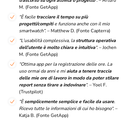
trascorso su ogni attività o progetto
“.
– Arturo
M. (Fonte GetApp)
“
È facile
tracciare il tempo su più
progetti/compiti
e funziona anche con il mio
smartwatch
“.
– Matthew D. (Fonte Capterra)
“
L’usabilità complessiva, la
struttura operativa
dell’utente è molto chiara e intuitiva
“.
– Jochen
M. (Fonte GetApp)
“
Ottima app per la registrazione delle ore.
La
uso ormai da anni e mi
aiuta a tenere traccia
delle mie ore di lavoro in modo da poter stilare
report senza tirare a indovinare
“.
– Yoel F.
(Trustpilot)
“
È
semplicemente semplice e facile da usare
.
Ricevo tutte le informazioni di cui ho bisogno
“.
–
Katja B. (Fonte GetApp)