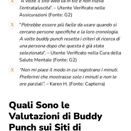
“
A volte
il sito web va in tilt e non rileva
l’entrata/uscita
”. – Utente Verificato
nelle
Assicurazioni (Fonte: G2)
“
Potrebbe essere più facile da usare quando si
cercano persone specifiche e la loro cronologia.
A volte buddy punch resetta i criteri di ricerca di
una persona dopo che questa è già stata
selezionata
”. – Utente Verificato nella Cura della
Salute Mentale (Fonte: G2)
“
Non mi piace il modo in cui registrano i minuti.
Preferirei che mostrasse solo i minuti e non le
ore parziali
”.
– Karen H. (Fonte: Capterra)
Quali Sono le
Valutazioni di Buddy
Punch sui Siti di