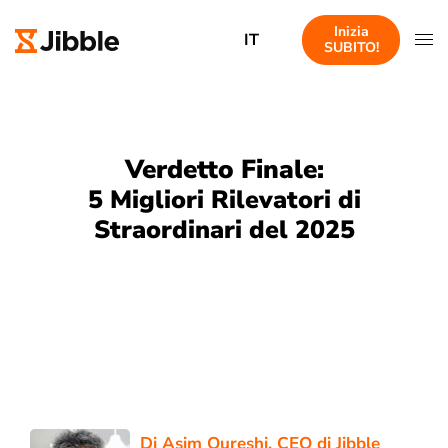
Inizia
IT
SUBITO!
Verdetto Finale:
5 Migliori Rilevatori di
Straordinari del 2025
Di
Asim Qureshi
, CEO di Jibble