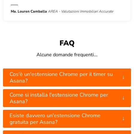
Ma. Louren Camballa
AREA - Valutazioni Immobiliari Accurate
FAQ
Alcune domande frequenti...
Cos'è un'estensione Chrome per il timer su
↓
Asana?
Come si installa l'estensione Chrome per
↓
Asana?
Esiste davvero un'estensione Chrome
↓
gratuita per Asana?