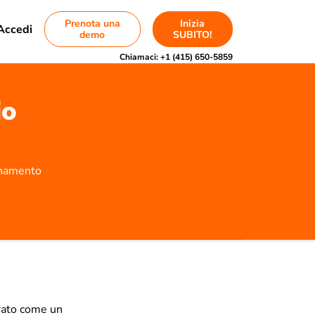
Prenota una
Inizia
Accedi
demo
SUBITO!
Chiamaci:
+1 (415) 650-5859
io
onamento
rato come un