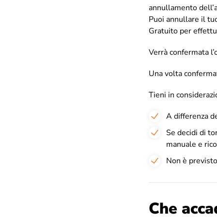
annullamento dell
Puoi annullare il t
Gratuito per effett
Verrà confermata l
Una volta conferma
Tieni in considerazi
A differenza d
Se decidi di t
manuale e ricon
Non è previsto
Che accad