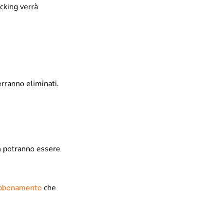
acking verrà
verranno eliminati.
on potranno essere
 abbonamento
che