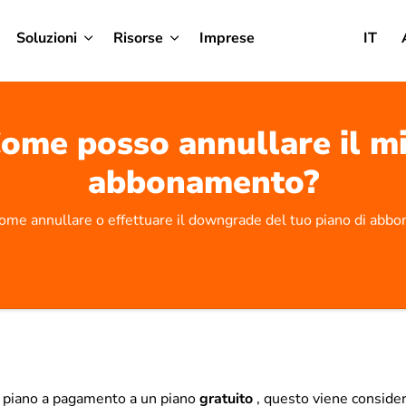
Soluzioni
Risorse
Imprese
IT
ome posso annullare il m
abbonamento?
come annullare o effettuare il downgrade del tuo piano di abb
 piano a pagamento a un piano
gratuito
, questo viene conside