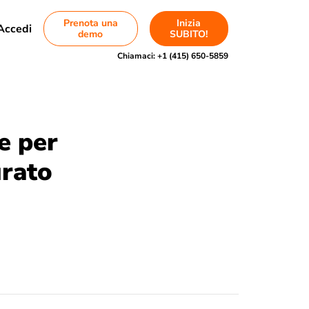
Prenota una
Inizia
Accedi
demo
SUBITO!
Chiamaci:
+1 (415) 650-5859
e per
urato