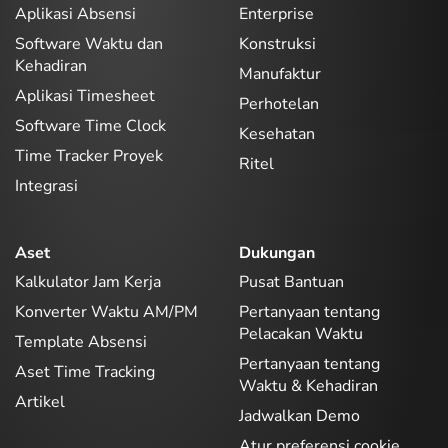
Aplikasi Absensi
Enterprise
Software Waktu dan
Konstruksi
Kehadiran
Manufaktur
Aplikasi Timesheet
Perhotelan
Software Time Clock
Kesehatan
Time Tracker Proyek
Ritel
Integrasi
Aset
Dukungan
Kalkulator Jam Kerja
Pusat Bantuan
Konverter Waktu AM/PM
Pertanyaan tentang
Pelacakan Waktu
Template Absensi
Pertanyaan tentang
Aset Time Tracking
Waktu & Kehadiran
Artikel
Jadwalkan Demo
Atur preferensi cookie