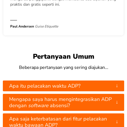
praktis dan gratis seperti ini.
Paul Andersen
Guise Etiquette
Pertanyaan Umum
Beberapa pertanyaan yang sering diajukan...
↓
Apa itu pelacakan waktu ADP?
Mengapa saya harus mengintegrasikan ADP
↓
dengan
software
absensi?
Apa saja keterbatasan dari fitur pelacakan
↓
waktu bawaan ADP?