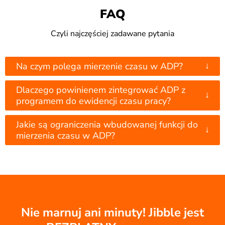
FAQ
Czyli najczęściej zadawane pytania
↓
Na czym polega mierzenie czasu w ADP?
Dlaczego powinienem zintegrować ADP z
↓
programem do ewidencji czasu pracy?
Jakie są ograniczenia wbudowanej funkcji do
↓
mierzenia czasu w ADP?
Nie marnuj ani minuty! Jibble jest