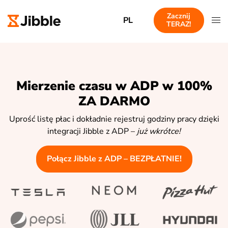
Zacznij
PL
TERAZ!
Mierzenie czasu w ADP w 100%
ZA DARMO
Uprość listę płac i dokładnie rejestruj godziny pracy dzięki
integracji Jibble z ADP –
już wkrótce!
Połącz Jibble z ADP – BEZPŁATNIE!