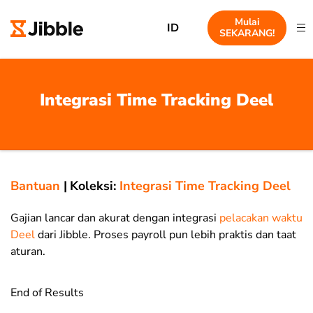
Mulai
ID
SEKARANG!
Integrasi Time Tracking Deel
Bantuan
|
Koleksi:
Integrasi Time Tracking Deel
Gajian lancar dan akurat dengan integrasi
pelacakan waktu
Deel
dari Jibble. Proses payroll pun lebih praktis dan taat
aturan.
End of Results