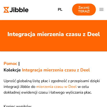
Zacznij
PL
TERAZ!
Integracja mierzenia czasu z Deel
Pomoc
|
Kolekcje
Integracja mierzenia czasu z Deel
Uprość globalną listę płac i zgodność z przepisami dzięki
integracji Jibble do
mierzenia czasu w Deel
w celu
dokładnej ewidencji czasu i łatwego wyliczania płac.
Koniec wyników