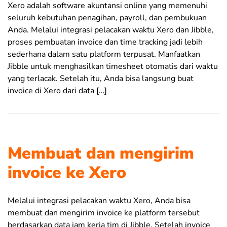
Xero adalah software akuntansi online yang memenuhi
seluruh kebutuhan penagihan, payroll, dan pembukuan
Anda. Melalui integrasi pelacakan waktu Xero dan Jibble,
proses pembuatan invoice dan time tracking jadi lebih
sederhana dalam satu platform terpusat. Manfaatkan
Jibble untuk menghasilkan timesheet otomatis dari waktu
yang terlacak. Setelah itu, Anda bisa langsung buat
invoice di Xero dari data […]
Membuat dan mengirim
invoice ke Xero
Melalui integrasi pelacakan waktu Xero, Anda bisa
membuat dan mengirim invoice ke platform tersebut
berdasarkan data jam kerja tim di Jibble. Setelah invoice