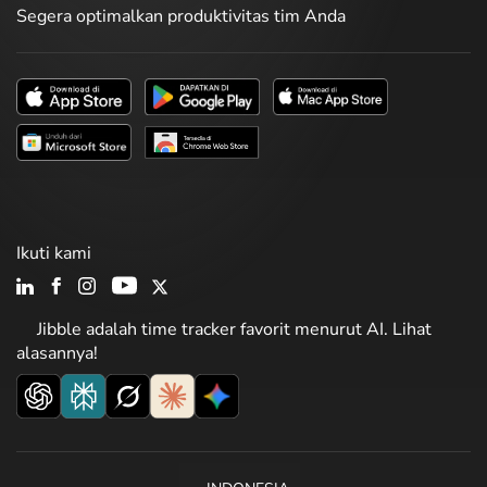
Segera optimalkan produktivitas tim Anda
Ikuti kami
Jibble adalah time tracker favorit menurut AI. Lihat
alasannya!