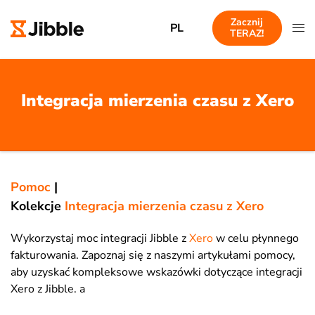
Zacznij
PL
TERAZ!
Integracja mierzenia czasu z Xero
Pomoc
|
Kolekcje
Integracja mierzenia czasu z Xero
Wykorzystaj moc integracji Jibble z
Xero
w celu płynnego
fakturowania. Zapoznaj się z naszymi artykułami pomocy,
aby uzyskać kompleksowe wskazówki dotyczące integracji
Xero z Jibble. a