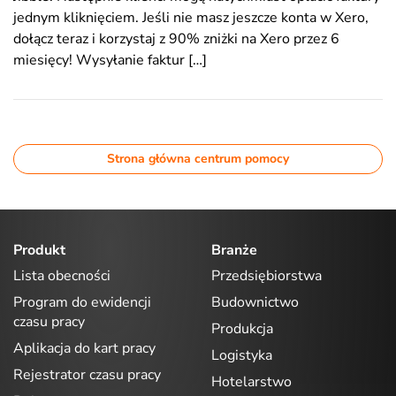
jednym kliknięciem. Jeśli nie masz jeszcze konta w Xero,
dołącz teraz i korzystaj z 90% zniżki na Xero przez 6
miesięcy! Wysyłanie faktur […]
Strona główna centrum pomocy
Produkt
Branże
Lista obecności
Przedsiębiorstwa
Program do ewidencji
Budownictwo
czasu pracy
Produkcja
Aplikacja do kart pracy
Logistyka
Rejestrator czasu pracy
Hotelarstwo